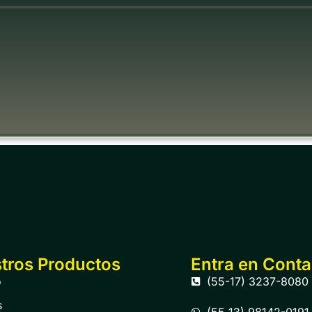
tros Productos
Entra en Conta
o
(55-17) 3237-8080
s
(55 13) 98142-0191