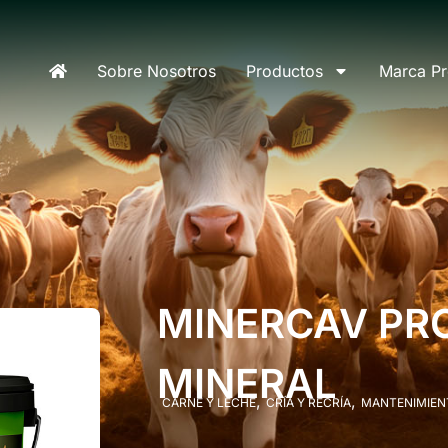
Sobre Nosotros
Productos
Marca Pr
MINERCAV PRO
MINERAL
,
,
CARNE Y LECHE
CRÍA Y RECRÍA
MANTENIMIEN