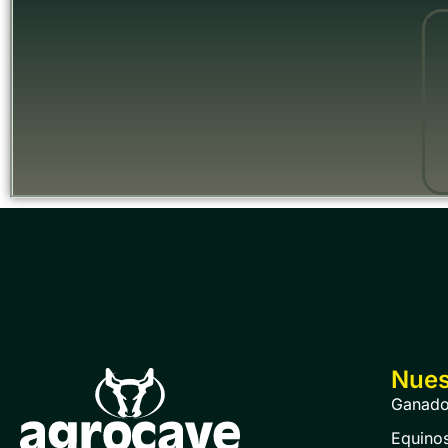
"
Nues
Ganad
Equino