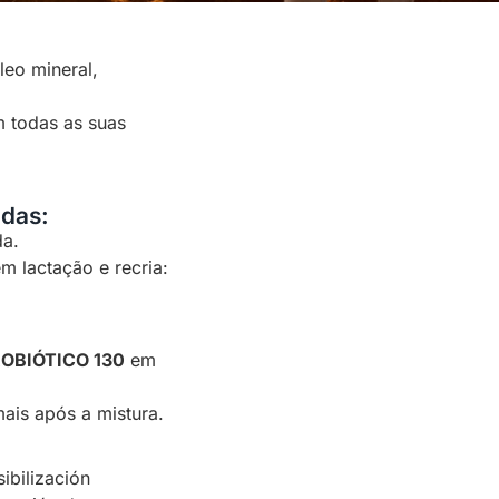
eo mineral,
m todas as suas
adas:
da.
m lactação e recria:
OBIÓTICO 130
em
ais após a mistura.
ibilización