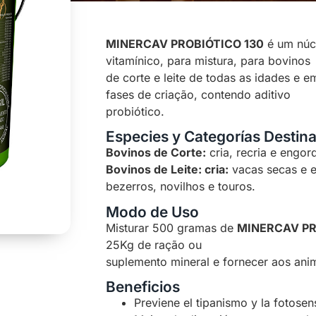
MINERCAV PROBIÓTICO 130
é um núcl
vitamínico, para mistura, para bovinos
de corte e leite de todas as idades e e
fases de criação, contendo aditivo
probiótico.
Especies y Categorías Destin
Bovinos de Corte:
cria, recria e engor
Bovinos de Leite: cria:
vacas secas e e
bezerros, novilhos e touros.
Modo de Uso
Misturar 500 gramas de
MINERCAV PR
25Kg de ração ou
suplemento mineral e fornecer aos anim
Beneficios
Previene el tipanismo y la fotosens