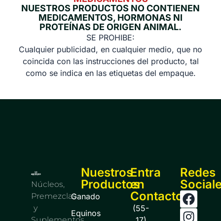
NUESTROS PRODUCTOS NO CONTIENEN
MEDICAMENTOS, HORMONAS NI
PROTEÍNAS DE ORIGEN ANIMAL.
SE PROHIBE:
Cualquier publicidad, en cualquier medio, que no
coincida con las instrucciones del producto, tal
como se indica en las etiquetas del empaque.
Nuestros
Entra
Redes
Productos
en
Social
Núcleos,
Contacto
Premezclas
Ganado
y
(55-
Equinos
Suplementos
17)