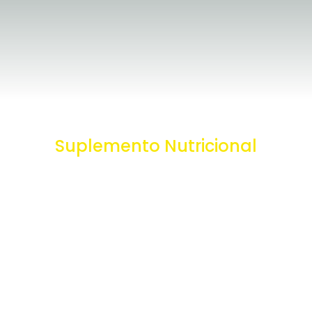
Suplemento Nutricional
para Animales Ganaderos
y Mascotas
Su socio líder en el mercado de
nutrición animal
SABER MÁS