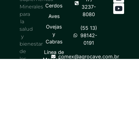
Cerdos
Minerales
3237-
para
8080
Aves
la
Ovejas
(55 13)
salud
y
98142-
y
Cabras
0191
bienestar
de
Línea de
comex@agrocave.com.br
los
Mascotas
Nuestra
animales.
Línea Verde
Empresa
Exportación
Política de
Privacidad​