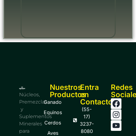
Nuestros
Entra
Redes
Productos
en
Social
Núcleos,
Contacto
Premezclas
Ganado
y
(55-
Equinos
Suplementos
17)
Cerdos
Minerales
3237-
para
8080
Aves