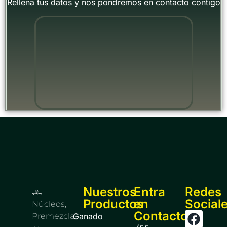
Rellena tus datos y nos pondremos en contacto contigo
"
Nuestros
Entra
Redes
Productos
en
Social
Núcleos,
Contacto
Premezclas
Ganado