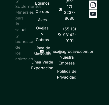
y
(55-
Equinos
Suplementos
17)
Cerdos
Minerales
3237-
para
8080
Aves
la
Ovejas
(55 13)
salud
y
98142-
y
Cabras
0191
bienestar
de
Línea de
comex@agrocave.com.br
los
Mascotas
Nuestra
animales.
Línea Verde
Empresa
Exportación
Política de
Privacidad​