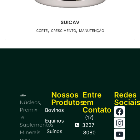
SUICAV
,
,
CORTE
CRESCIMENTO
MANUTENÇÃO
Nossos
Entre
Redes
Produtos
em
Sociai
Núcleos,
Contato
Premix
Bovinos
e
(17)
Equinos
Suplementos
3237-
Suínos
Minerais
8080
para