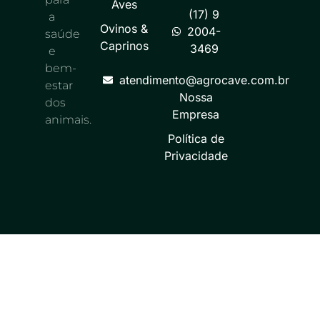
Aves
(17) 9
a
Ovinos &
2004-
saúde
Caprinos
3469
e
bem-
atendimento@agrocave.com.br
estar
Nossa
dos
Empresa
animais.
Política de
Privacidade