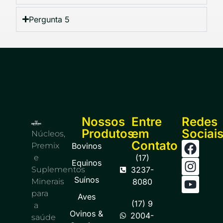
Pergunta 5
Nossos
Entre
Redes
Produtos
em
Sociai
Núcleos,
Contato
Premix
Bovinos
e
(17)
Equinos
Suplementos
3237-
Suínos
Minerais
8080
para
Aves
(17) 9
a
Ovinos &
2004-
saúde