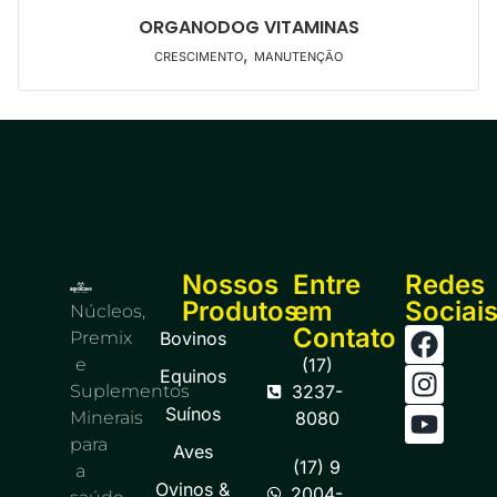
ORGANODOG VITAMINAS
,
CRESCIMENTO
MANUTENÇÃO
Nossos
Entre
Redes
Produtos
em
Sociai
Núcleos,
Contato
Premix
Bovinos
e
(17)
Equinos
Suplementos
3237-
Suínos
Minerais
8080
para
Aves
(17) 9
a
Ovinos &
2004-