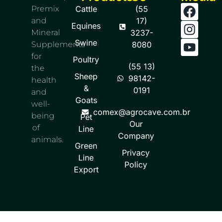
Premix
Cattle
(55
and
17)
Equines
Mineral
3237-
Swine
Supplements
8080
for
Poultry
(55 13)
the
Sheep
98142-
health
&
0191
and
Goats
well-
comex@agrocave.com.br
being
Pet
Our
of
Line
Company
animals.
Green
Privacy
Line
Policy
Export