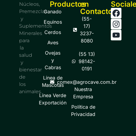
Productos
en
Social
Núcleos,
Contacto
Premezclas
Ganado
y
(55-
Equinos
Suplementos
17)
Cerdos
Minerales
3237-
para
8080
Aves
la
Ovejas
(55 13)
salud
y
98142-
y
Cabras
0191
bienestar
de
Línea de
comex@agrocave.com.br
los
Mascotas
Nuestra
animales.
Línea Verde
Empresa
Exportación
Política de
Privacidad​