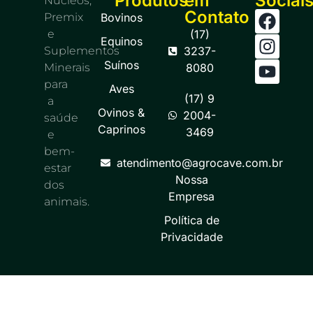
Produtos
em
Sociai
Núcleos,
Contato
Premix
Bovinos
e
(17)
Equinos
Suplementos
3237-
Suínos
Minerais
8080
para
Aves
(17) 9
a
Ovinos &
2004-
saúde
Caprinos
3469
e
bem-
atendimento@agrocave.com.br
estar
Nossa
dos
Empresa
animais.
Política de
Privacidade