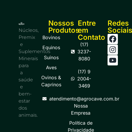
Nossos
Entre
Redes
Produtos
em
Sociai
Núcleos,
Contato
Premix
Bovinos
e
(17)
Equinos
Suplementos
3237-
Suínos
Minerais
8080
para
Aves
(17) 9
a
Ovinos &
2004-
saúde
Caprinos
3469
e
bem-
atendimento@agrocave.com.br
estar
Nossa
dos
Empresa
animais.
Política de
Privacidade