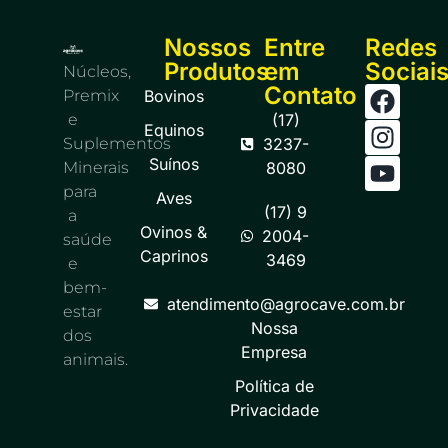
Nossos
Entre
Redes
Produtos
em
Sociai
Núcleos,
Contato
Premix
Bovinos
e
(17)
Equinos
Suplementos
3237-
Suínos
Minerais
8080
para
Aves
(17) 9
a
Ovinos &
2004-
saúde
Caprinos
3469
e
bem-
atendimento@agrocave.com.br
estar
Nossa
dos
Empresa
animais.
Política de
Privacidade