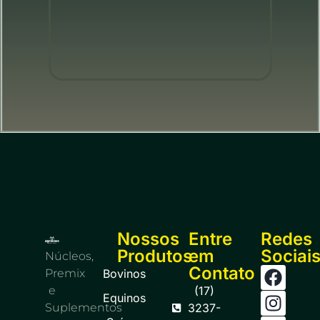
Nossos
Entre
Redes
Produtos
em
Sociai
Núcleos,
Contato
Premix
Bovinos
e
(17)
Equinos
Suplementos
3237-