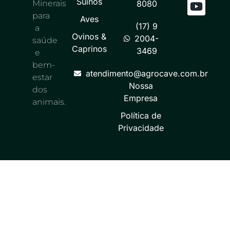
Suínos
Minerais
8080
para
Aves
(17) 9
a
Ovinos &
2004-
saúde
Caprinos
3469
e
bem-
atendimento@agrocave.com.br
estar
Nossa
dos
Empresa
animais.
Política de
Privacidade