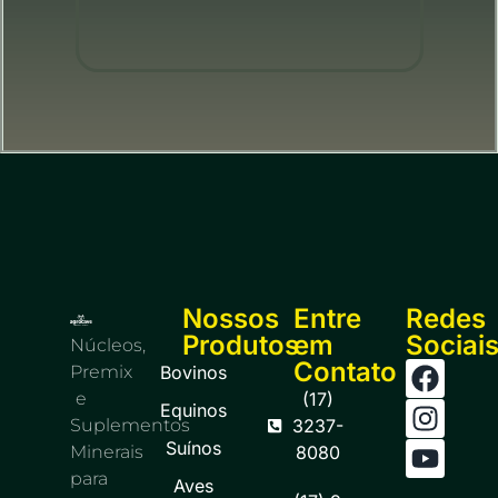
Nossos
Entre
Redes
Produtos
em
Sociai
Núcleos,
Contato
Premix
Bovinos
e
(17)
Equinos
Suplementos
3237-
Suínos
Minerais
8080
para
Aves