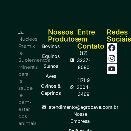
Nossos
Entre
Redes
Produtos
em
Sociai
Núcleos,
Contato
Premix
Bovinos
e
(17)
Equinos
Suplementos
3237-
Suínos
Minerais
8080
para
Aves
(17) 9
a
Ovinos &
2004-
saúde
Caprinos
3469
e
bem-
atendimento@agrocave.com.br
estar
Nossa
dos
Empresa
animais.