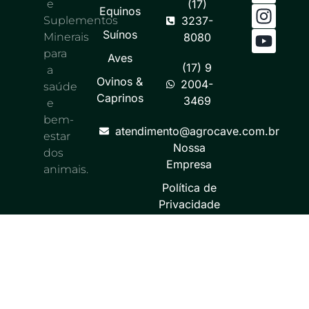
e
(17)
Equinos
Suplementos
3237-
Suínos
Minerais
8080
para
Aves
(17) 9
a
Ovinos &
2004-
saúde
Caprinos
3469
e
bem-
atendimento@agrocave.com.br
estar
Nossa
dos
Empresa
animais.
Política de
Privacidade