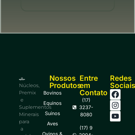
Nossos
Entre
Redes
Produtos
em
Sociai
Núcleos,
Contato
Premix
Bovinos
e
(17)
Equinos
Suplementos
3237-
Suínos
Minerais
8080
para
Aves
(17) 9
a
Ovinos &