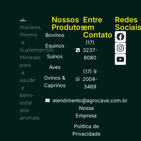
Nossos
Entre
Redes
Produtos
em
Sociai
Núcleos,
Contato
Premix
Bovinos
e
(17)
Equinos
Suplementos
3237-
Suínos
Minerais
8080
para
Aves
(17) 9
a
Ovinos &
2004-
saúde
Caprinos
3469
e
bem-
atendimento@agrocave.com.br
estar
Nossa
dos
Empresa
animais.
Política de
Privacidade