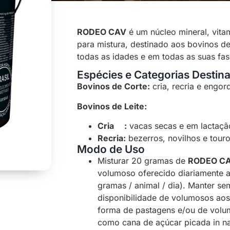
RODEO CAV
é um núcleo mineral, vita
para mistura, destinado aos bovinos de 
todas as idades e em todas as suas fas
Espécies e Categorias Destin
Bovinos de Corte:
cria, recria e engor
Bovinos de Leite:
Cria :
vacas secas e em lactaçã
Recria:
bezerros, novilhos e touro
Modo de Uso
Misturar 20 gramas de
RODEO C
volumoso oferecido diariamente a
gramas / animal / dia). Manter s
disponibilidade de volumosos aos 
forma de pastagens e/ou de volum
como cana de açúcar picada in na