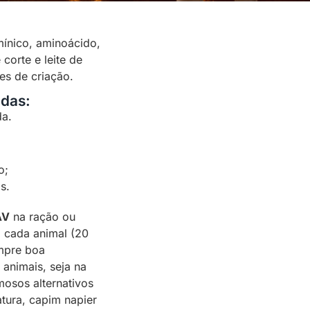
mínico, aminoácido,
corte e leite de
es de criação.
adas:
da.
o;
s.
AV
na ração ou
 cada animal (20
empre boa
animais, seja na
osos alternativos
tura, capim napier