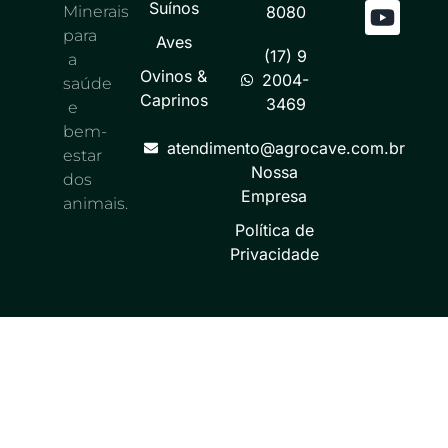
Suínos
Minerais
8080
para
Aves
(17) 9
a
Ovinos &
2004-
saúde
Caprinos
3469
e
bem-
atendimento@agrocave.com.br
estar
Nossa
dos
Empresa
animais.
Política de
Privacidade