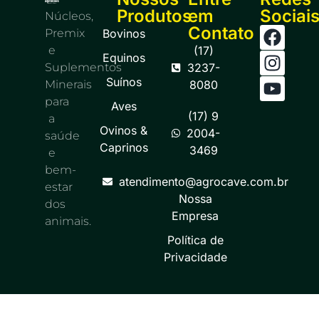
Produtos
em
Sociai
Núcleos,
Contato
Premix
Bovinos
e
(17)
Equinos
Suplementos
3237-
Suínos
Minerais
8080
para
Aves
(17) 9
a
Ovinos &
2004-
saúde
Caprinos
3469
e
bem-
atendimento@agrocave.com.br
estar
Nossa
dos
Empresa
animais.
Política de
Privacidade