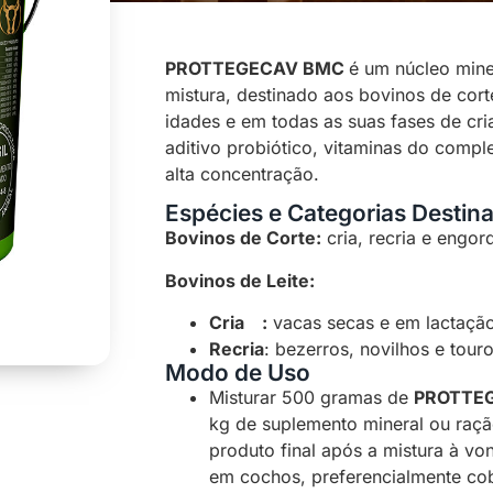
PROTTEGECAV BMC
é um núcleo miner
mistura, destinado aos bovinos de corte
idades e em todas as suas fases de cr
aditivo probiótico, vitaminas do compl
alta concentração.
Espécies e Categorias Destin
Bovinos de Corte:
cria, recria e engor
Bovinos de Leite:
Cria :
vacas secas e em lactação
Recria
: bezerros, novilhos e touro
Modo de Uso
Misturar 500 gramas de
PROTTE
kg de suplemento mineral ou raçã
produto final após a mistura à vo
em cochos, preferencialmente cob