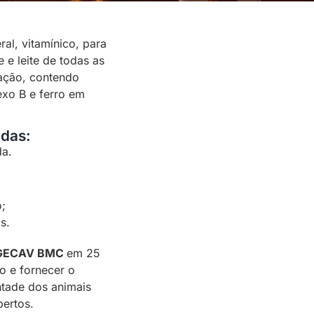
al, vitamínico, para
 e leite de todas as
iação, contendo
exo B e ferro em
adas:
da.
;
s.
GECAV BMC
em 25
o e fornecer o
ntade dos animais
ertos.